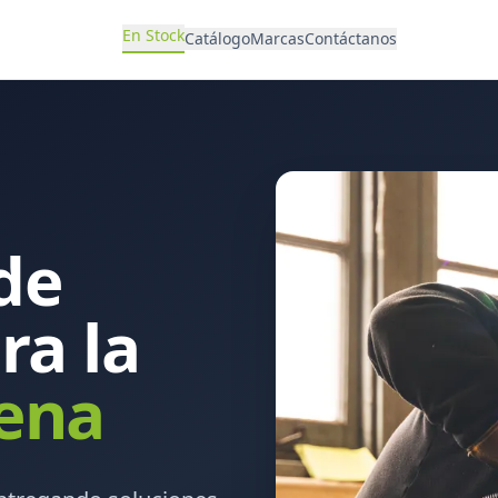
En Stock
Catálogo
Marcas
Contáctanos
de
ra la
lena