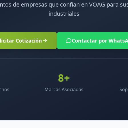
entos de empresas que confían en VOAG para sus
industriales
licitar Cotización
Contactar por Whats
8+
echos
Marcas Asociadas
Sop