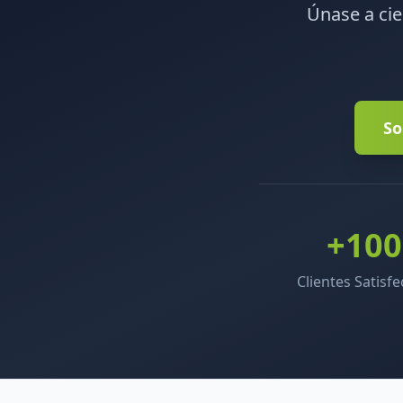
Únase a ci
So
+100
Clientes Satisf